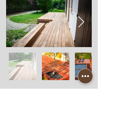
Location de terrasses en bois
Slideck propose la l
ocation de kits de terrasses
en bois
et de mobilier en bois, une nouveauté
pensée pour les entreprises.
Service disponible uniquement sur Paris et
Normandie.