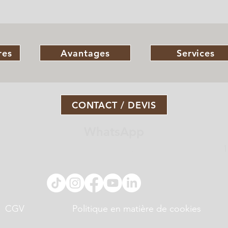
res
Avantages
Services
CONTACT / DEVIS
WhatsApp
+33 7 88 36 21 62
1
CGV
Politique en matière de cookies