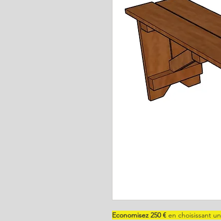
Economisez 250 €
en choisissant u