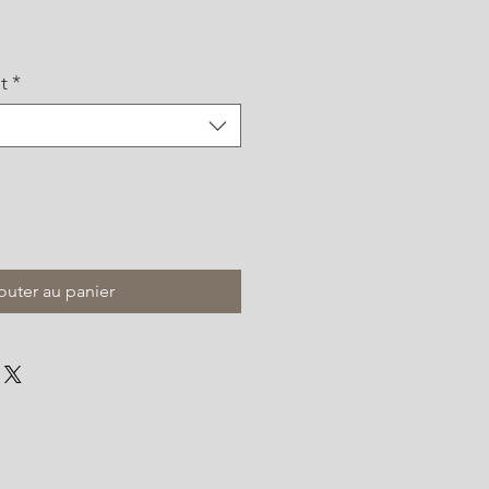
t
*
outer au panier