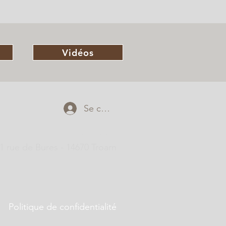
Vidéos
Se connecter
adresse
1 rue de Bures - 14670 Troarn
Politique de confidentialité