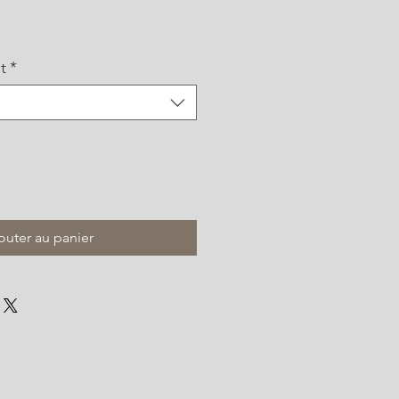
t
*
outer au panier