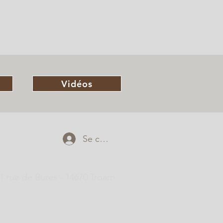
Vidéos
Se connecter
adresse
1 rue de Bures - 14670 Troarn