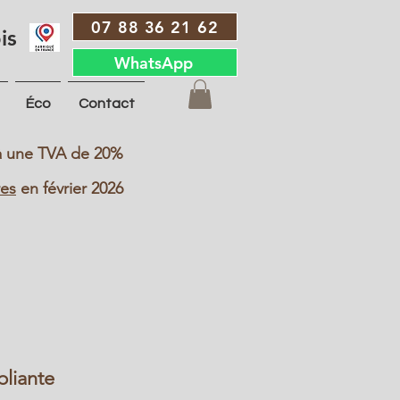
07 88 36 21 62
is
WhatsApp
Éco
Contact
s à une TVA de 20%
res
en février 2026
pliante