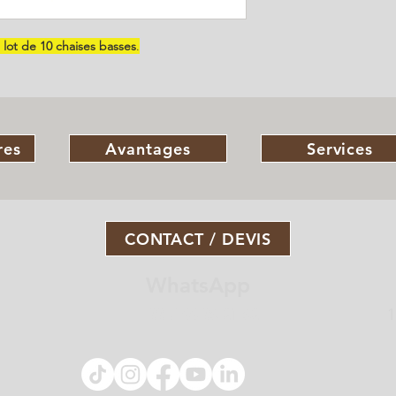
n
lot de 10 chaises basses
.
res
Avantages
Services
CONTACT / DEVIS
WhatsApp
+33 7 88 36 21 62
1