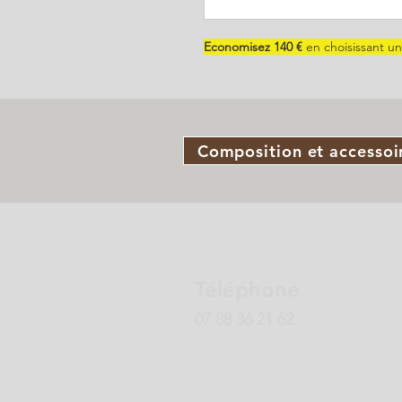
Economisez 140 €
en choisissant u
Composition et accessoi
Téléphone
07 88 36 21 62