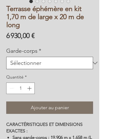
Terrasse éphémère en kit
1,70 m de large x 20 m de
long
Prix
6 930,00 €
Garde-corps
*
Quantité
*
Ajouter au panier
CARACTÉRISTIQUES ET DIMENSIONS
EXACTES :
Sans garde-corps :
19,906 m x 1,658 m (L